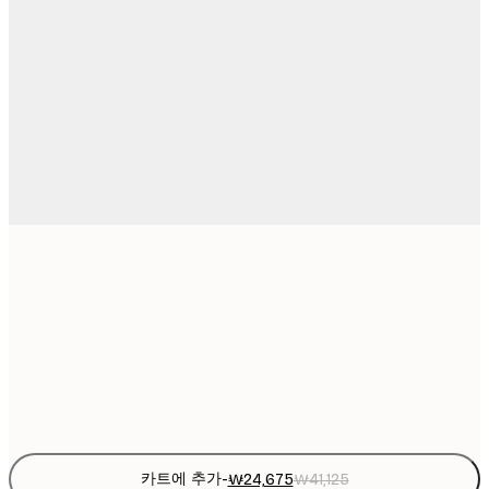
₩24
30x40 cm
₩4
₩41
50x70 cm
₩6
Frame
options
카트에 추가
-
₩24,675
₩41,125