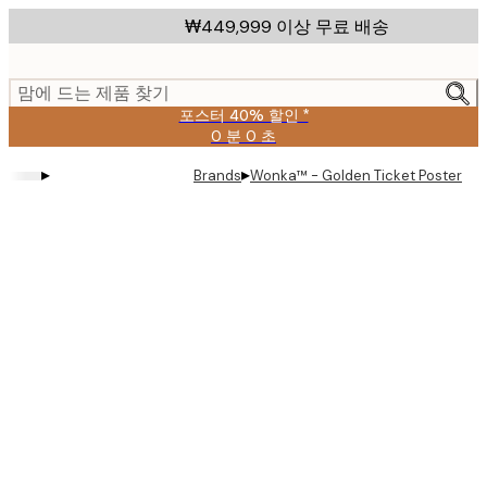
Skip
₩449,999 이상 무료 배송
to
main
content.
맘에 드는 제품 찾기
포스터 40% 할인 *
0 분
0 초
유
효
▸
▸
Brands
Wonka™ - Golden Ticket Poster
날
짜:
2026-
08-
09
Product
images