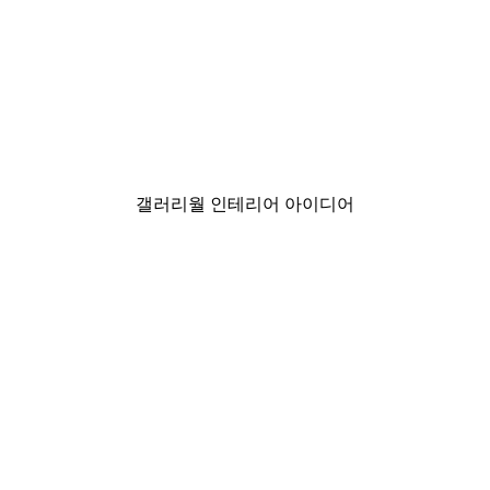
-40%*
 해피 아워 말들 포스터
Sabina Fenn - 커피 머그
₩17,175から
₩28,625
갤러리월 인테리어 아이디어