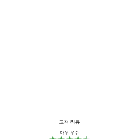
-40%*
미스티 선라이즈 포스터
₩15,600から
₩26,000
고객 리뷰
매우 우수