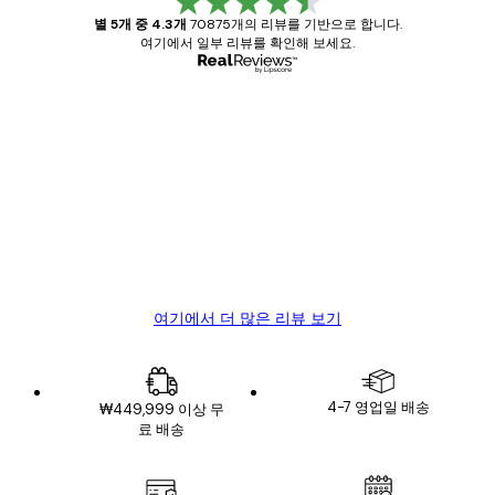
별 5개 중 4.3개
70875개의 리뷰를 기반으로 합니다.
여기에서 일부 리뷰를 확인해 보세요.
인증된 구매자
고
객
Great item. Good quality.
리
뷰
4 6월
Mary O
여기에서 더 많은 리뷰 보기
4-7 영업일 배송
₩449,999 이상 무
료 배송