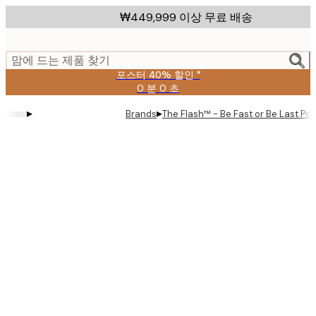
Skip
₩449,999 이상 무료 배송
to
main
content.
맘에 드는 제품 찾기
포스터 40% 할인 *
0 분
0 초
유
효
▸
▸
Brands
The Flash™ - Be Fast or Be Last Pos
날
짜:
2026-
08-
09