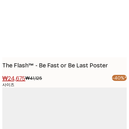
Product
images
The Flash™ - Be Fast or Be Last Poster
₩24,675
-40%*
₩41,125
사이즈