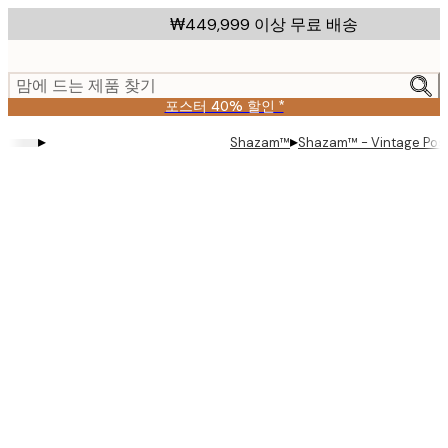
Skip
₩449,999 이상 무료 배송
to
main
content.
맘에 드는 제품 찾기
포스터 40% 할인 *
▸
▸
Shazam™
Shazam™ - Vintage Pos
Product