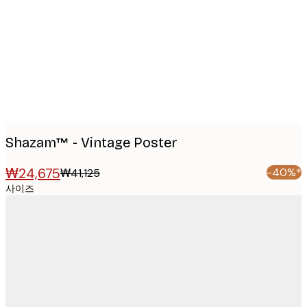
images
Shazam™ - Vintage Poster
₩24,675
-40%*
₩41,125
사이즈