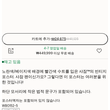
₩41
50x70 cm
₩6
Frame
options
카트에 추가
-
₩24,675
₩41,125
4-7 영업일 배송
₩449,999 이상 무료 배송
재고 있음
노란색/베이지색 배경에 빨간색 수트를 입은 샤잠™의 빈티지
포스터. 샤잠 팬이신가요? 그렇다면 이 포스터는 여러분을 위
한 것입니다!
하단 모서리에 작은 법적 문구가 포함되어 있습니다.
포스터액자는 포함되어 있지 않습니다.
WB0152-5