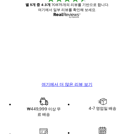
별 5개 중 4.3개
70875개의 리뷰를 기반으로 합니다.
여기에서 일부 리뷰를 확인해 보세요.
인증된 구매자
고
객
Great item. Good quality.
리
뷰
4 6월
Mary O
여기에서 더 많은 리뷰 보기
4-7 영업일 배송
₩449,999 이상 무
료 배송