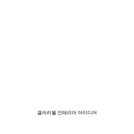
-40%*
미스티 선라이즈 포스터
₩15,600から
₩26,000
갤러리월 인테리어 아이디어