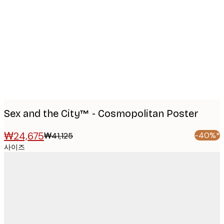
Product
images
Sex and the City™ - Cosmopolitan Poster
₩24,675
-40%*
₩41,125
사이즈