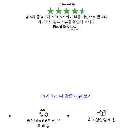
매우 우수
별 5개 중 4.3개
70875개의 리뷰를 기반으로 합니다.
여기에서 일부 리뷰를 확인해 보세요.
인증된 구매자
고
객
Great item. Good quality.
리
뷰
4 6월
Mary O
여기에서 더 많은 리뷰 보기
4-7 영업일 배송
₩449,999 이상 무
료 배송