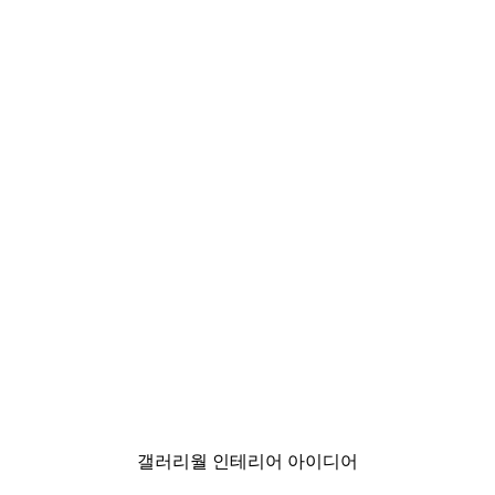
-40%*
e Poster
패션 스트리트 포스터
₩15,600から
₩26,000
갤러리월 인테리어 아이디어