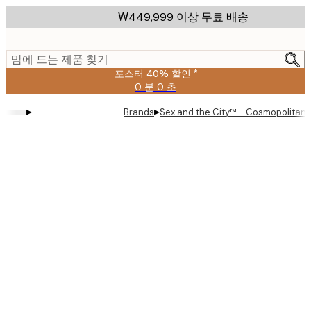
Skip
₩449,999 이상 무료 배송
to
main
content.
맘에 드는 제품 찾기
포스터 40% 할인 *
0 분
0 초
유
효
▸
▸
Brands
Sex and the City™ - Cosmopolitan 
날
짜:
2026-
08-
09