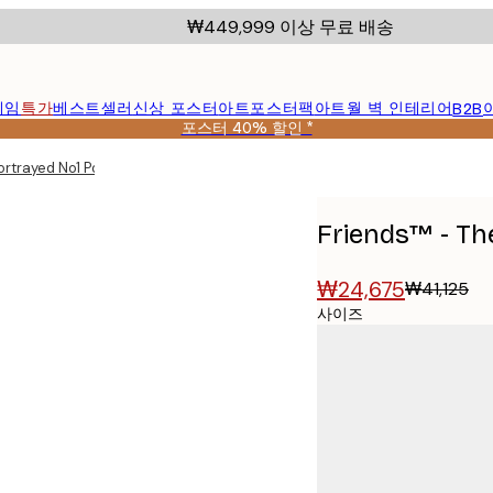
₩449,999 이상 무료 배송
레임
특가
베스트셀러
신상 포스터
아트포스터팩
아트월 벽 인테리어
B2B
포스터 40% 할인 *
ortrayed No1 Poster
Friends™ - Th
₩24,675
₩41,125
사이즈