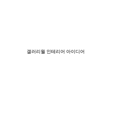
-40%*
미스티 선라이즈 포스터
₩15,600から
₩26,000
갤러리월 인테리어 아이디어