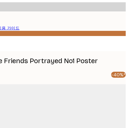
이용 가이드
e Friends Portrayed No1 Poster
-40%*