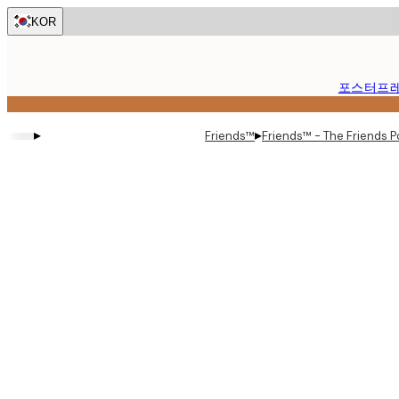
Skip
KOR
to
main
content.
포스터
프
▸
▸
Friends™
Friends™ - The Friends P