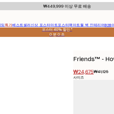
₩449,999 이상 무료 배송
레임
특가
베스트셀러
신상 포스터
아트포스터팩
아트월 벽 인테리어
B2B
포스터 40% 할인 *
0 분
0 초
유
효
날
짜:
2026-
Friends™ - Ho
08-
09
₩24,675
₩41,125
사이즈