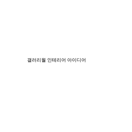
-40%*
La Boulangerie No2 Poster
₩22,425から
₩37,375
갤러리월 인테리어 아이디어