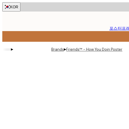
Skip
KOR
to
main
content.
포스터
프
▸
▸
Brands
Friends™ - How You Doin Poster