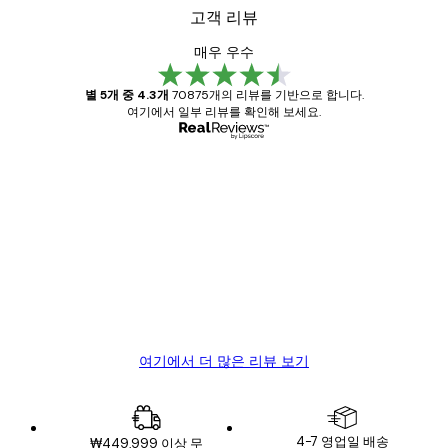
고객 리뷰
매우 우수
별 5개 중 4.3개
70875개의 리뷰를 기반으로 합니다.
여기에서 일부 리뷰를 확인해 보세요.
인증된 구매자
고
객
Great item. Good quality.
리
뷰
4 6월
Mary O
여기에서 더 많은 리뷰 보기
4-7 영업일 배송
₩449,999 이상 무