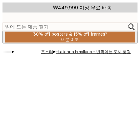
Skip
₩449,999 이상 무료 배송
to
main
content.
맘에 드는 제품 찾기
30% off posters & 15% off frames*
0 분
0 초
유
효
▸
▸
포스터
Ekaterina Ermilkina - 반짝이는 도시 풍경 포
날
짜:
2026-
08-
06