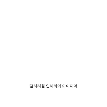
-40%*
Fxxk it 포스터
₩15,600から
₩26,000
갤러리월 인테리어 아이디어