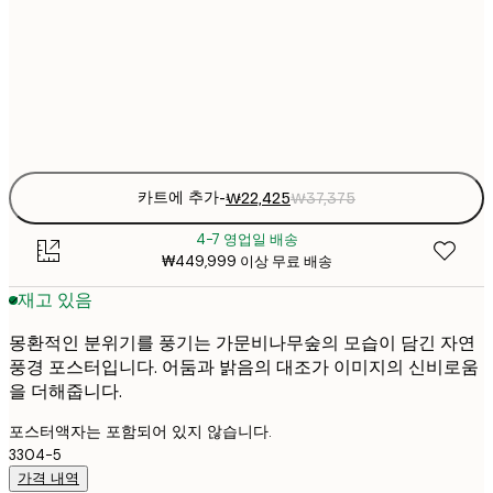
₩38
50x70 cm
₩6
Frame
options
카트에 추가
-
₩22,425
₩37,375
4-7 영업일 배송
₩449,999 이상 무료 배송
재고 있음
몽환적인 분위기를 풍기는 가문비나무숲의 모습이 담긴 자연
풍경 포스터입니다. 어둠과 밝음의 대조가 이미지의 신비로움
을 더해줍니다.
포스터액자는 포함되어 있지 않습니다.
3304-5
가격 내역