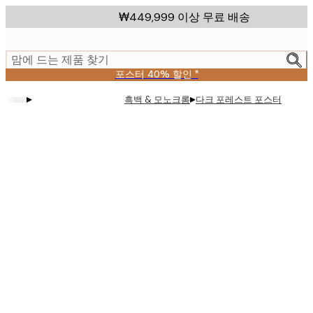
Skip
₩449,999 이상 무료 배송
to
main
content.
맘에 드는 제품 찾기
포스터 40% 할인 *
▸
▸
흑백 & 모노크롬
다크 포레스트 포스터
Product