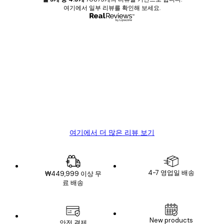
여기에서 일부 리뷰를 확인해 보세요.
인증된 구매자
고
객
Great item. Good quality.
리
뷰
4 6월
Mary O
여기에서 더 많은 리뷰 보기
4-7 영업일 배송
₩449,999 이상 무
료 배송
New products
안전 결제