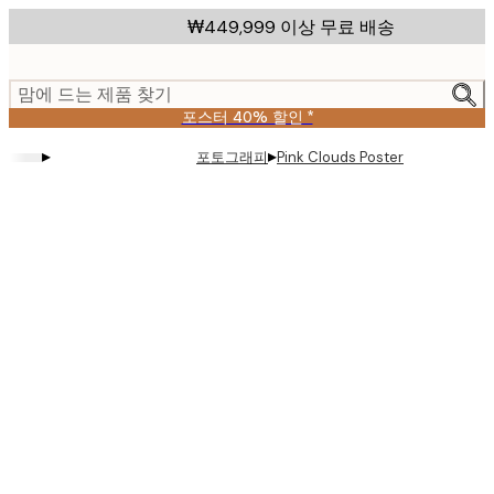
Skip
₩449,999 이상 무료 배송
to
main
content.
맘에 드는 제품 찾기
포스터 40% 할인 *
▸
▸
포토그래피
Pink Clouds Poster
Product