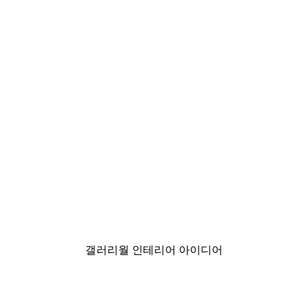
-40%*
Gucci 패션 포스터
₩15,600から
₩26,000
갤러리월 인테리어 아이디어