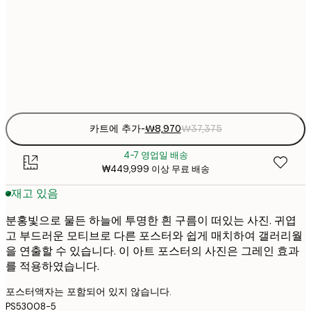
₩15
50x70 cm
₩6
Frame
options
카트에 추가
-
₩8,970
₩37,375
4-7 영업일 배송
₩449,999 이상 무료 배송
재고 있음
분홍빛으로 물든 하늘에 투명한 흰 구름이 떠있는 사진. 귀엽
고 부드러운 모티브로 다른 포스터와 쉽게 매치하여 갤러리월
을 연출할 수 있습니다. 이 아트 포스터의 사진은 그레인 효과
를 적용하였습니다.
포스터액자는 포함되어 있지 않습니다.
PS53008-5