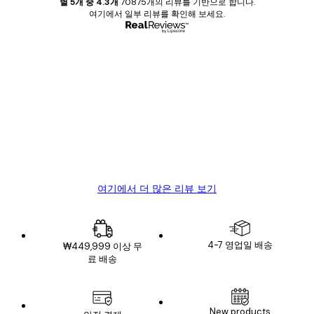
별 5개 중 4.3개
70875개의 리뷰를 기반으로 합니다.
여기에서 일부 리뷰를 확인해 보세요.
인증된 구매자
고
객
Great item. Good quality.
리
뷰
4 6월
Mary O
여기에서 더 많은 리뷰 보기
4-7 영업일 배송
₩449,999 이상 무
료 배송
New products