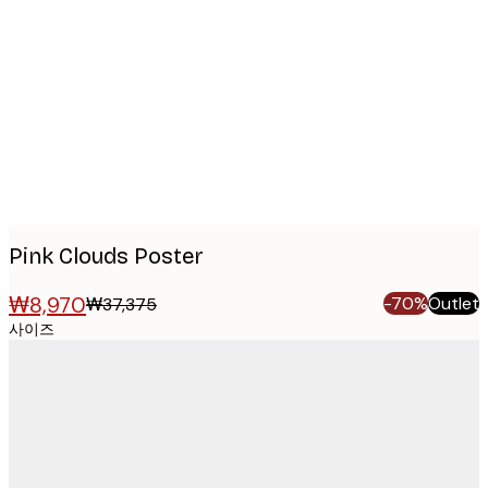
images
Pink Clouds Poster
₩8,970
-70%
Outlet
₩37,375
사이즈