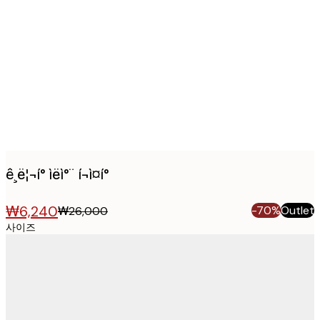
Product
images
ê¸ë¦¬í° ìëì°¨ í¬ì¤í°
₩6,240
-70%
Outlet
₩26,000
사이즈