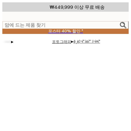
Skip
₩449,999 이상 무료 배송
to
main
content.
맘에 드는 제품 찾기
포스터 40% 할인 *
▸
▸
ê¸ë¦¬í° ìëì°¨ í¬ì¤í°
포토그래피