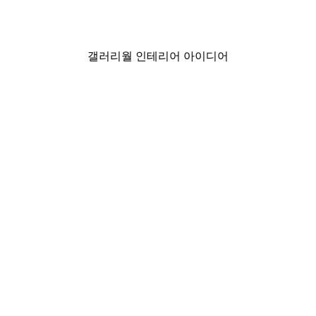
₩6,240から
₩26,000
갤러리월 인테리어 아이디어