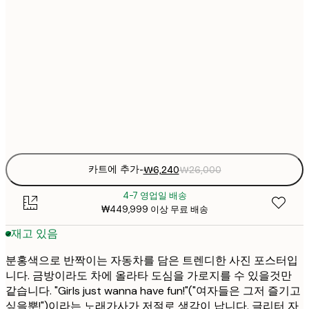
₩6
21x30 cm
₩2
₩8
30x40 cm
₩3
₩15
50x70 cm
₩6
Frame
options
카트에 추가
-
₩6,240
₩26,000
4-7 영업일 배송
₩449,999 이상 무료 배송
재고 있음
분홍색으로 반짝이는 자동차를 담은 트렌디한 사진 포스터입
니다. 금방이라도 차에 올라타 도심을 가로지를 수 있을것만
같습니다. "Girls just wanna have fun!"("여자들은 그저 즐기고
싶을뿐!")이라는 노래가사가 저절로 생각이 납니다. 글리터 자