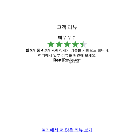
고객 리뷰
매우 우수
별 5개 중 4.3개
70875개의 리뷰를 기반으로 합니다.
여기에서 일부 리뷰를 확인해 보세요.
인증된 구매자
고
객
Great item. Good quality.
리
뷰
4 6월
Mary O
여기에서 더 많은 리뷰 보기