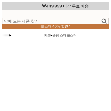
Skip
₩449,999 이상 무료 배송
to
main
content.
맘에 드는 제품 찾기
포스터 40% 할인 *
▸
▸
키즈
슈팅 스타 포스터