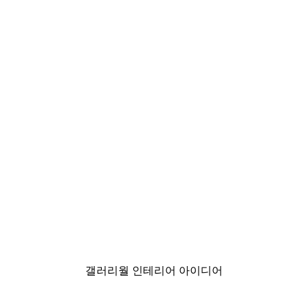
-40%*
스터
즐거운 악어 포스터
₩15,600から
₩26,000
갤러리월 인테리어 아이디어