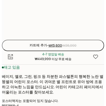
₩2
₩22
30x40 cm
₩3
Frame
options
카트에 추가
-
₩15,600
₩26,000
4-7 영업일 배송
₩449,999 이상 무료 배송
재고 있음
베이지, 옐로, 그린, 핑크 등 차분한 파스텔톤의 행복한 노란 별
똥별의 어린이 포스터. 이 귀여운 별 프린트로 유아 방에 조용
하고 아늑한 느낌을 만드십시오. 어린이 카테고리 페이지에서
어울리는 포스터를 찾아보세요.
포스터액자는 포함되어 있지 않습니다.
PS52868-4