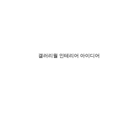
-30%*
Smiling Sun Poster
₩18,200から
₩26,000
갤러리월 인테리어 아이디어