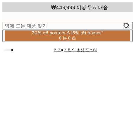
Skip
₩449,999 이상 무료 배송
to
main
content.
맘에 드는 제품 찾기
30% off posters & 15% off frames*
0 분
0 초
유
효
▸
▸
키즈
기린의 초상 포스터
날
짜:
2026-
08-
06