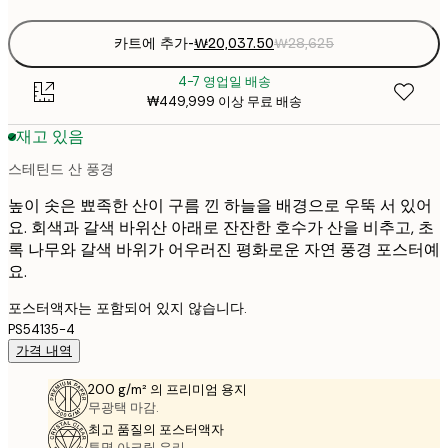
카트에 추가
-
₩20,037.50
₩28,625
4-7 영업일 배송
₩449,999 이상 무료 배송
재고 있음
스테틴드 산 풍경
높이 솟은 뾰족한 산이 구름 낀 하늘을 배경으로 우뚝 서 있어
요. 회색과 갈색 바위산 아래로 잔잔한 호수가 산을 비추고, 초
록 나무와 갈색 바위가 어우러진 평화로운 자연 풍경 포스터예
요.
포스터액자는 포함되어 있지 않습니다.
PS54135-4
가격 내역
200 g/m² 의 프리미엄 용지
무광택 마감.
최고 품질의 포스터액자
투명 아크릴 유리