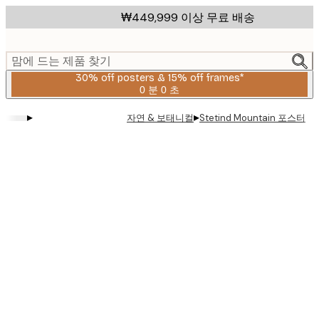
Skip
₩449,999 이상 무료 배송
to
main
content.
맘에 드는 제품 찾기
30% off posters & 15% off frames*
0 분
0 초
유
효
▸
▸
자연 & 보태니컬
Stetind Mountain 포스터
날
짜:
2026-
08-
06