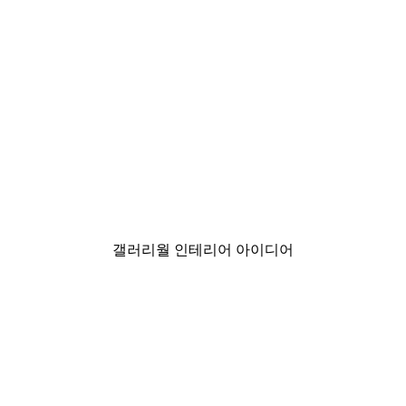
-30%*
 포스터
패션 스트리트 포스터
₩18,200から
₩26,000
갤러리월 인테리어 아이디어