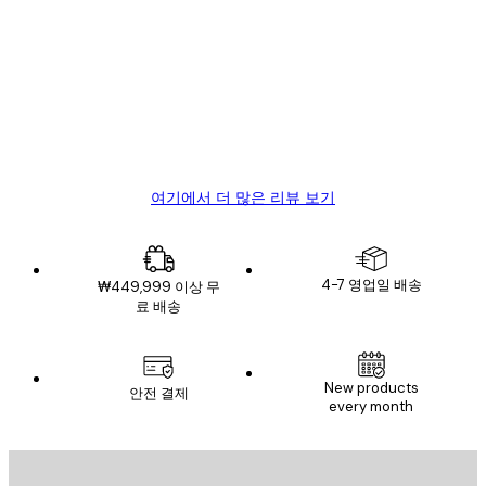
고
객
Great item. Good quality.
리
뷰
4 6월
Mary O
여기에서 더 많은 리뷰 보기
4-7 영업일 배송
₩449,999 이상 무
료 배송
New products
안전 결제
every month