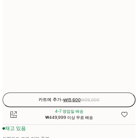
₩2
₩22
30x40 cm
₩3
₩30
40x50 cm
₩5
₩38
50x70 cm
₩6
₩45
70x100 cm
₩7
Frame
options
카트에 추가
-
₩15,600
₩26,000
4-7 영업일 배송
₩449,999 이상 무료 배송
재고 있음