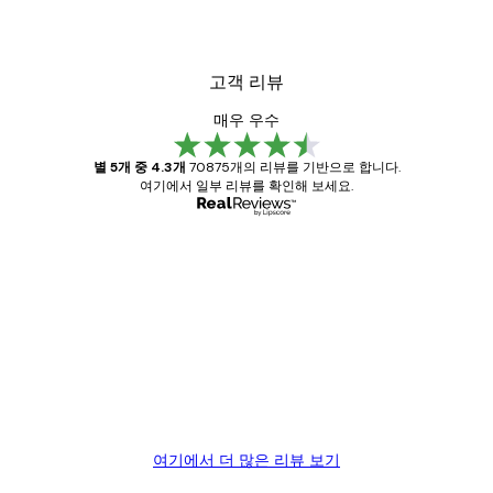
고객 리뷰
매우 우수
별 5개 중 4.3개
70875개의 리뷰를 기반으로 합니다.
여기에서 일부 리뷰를 확인해 보세요.
인증된 구매자
고
객
Great item. Good quality.
리
뷰
4 6월
Mary O
여기에서 더 많은 리뷰 보기