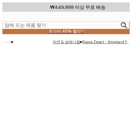
Skip
₩449,999 이상 무료 배송
to
main
content.
맘에 드는 제품 찾기
포스터 40% 할인 *
▸
▸
자연 & 보태니컬
Raisa Zwart - Ameland D