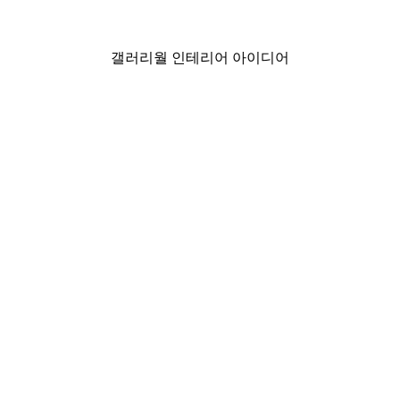
₩15,600から
₩26,000
갤러리월 인테리어 아이디어