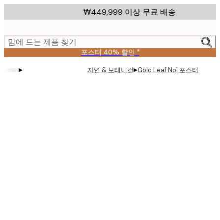
Skip
₩449,999 이상 무료 배송
to
main
content.
맘에 드는 제품 찾기
포스터 40% 할인 *
▸
▸
자연 & 보태니컬
Gold Leaf No1 포스터