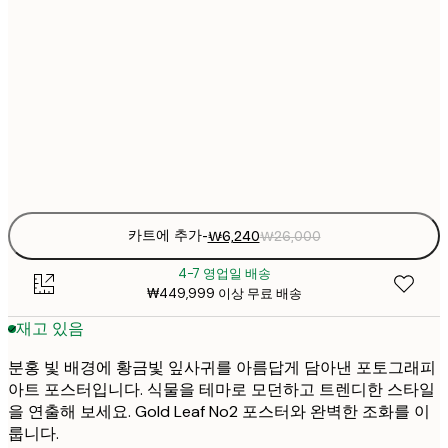
₩2
₩8
30x40 cm
₩3
₩15
50x70 cm
₩6
Frame
options
카트에 추가
-
₩6,240
₩26,000
4-7 영업일 배송
₩449,999 이상 무료 배송
재고 있음
분홍 빛 배경에 황금빛 잎사귀를 아름답게 담아낸 포토그래피
아트 포스터입니다. 식물을 테마로 모던하고 트렌디한 스타일
을 연출해 보세요. Gold Leaf No2 포스터와 완벽한 조화를 이
룹니다.