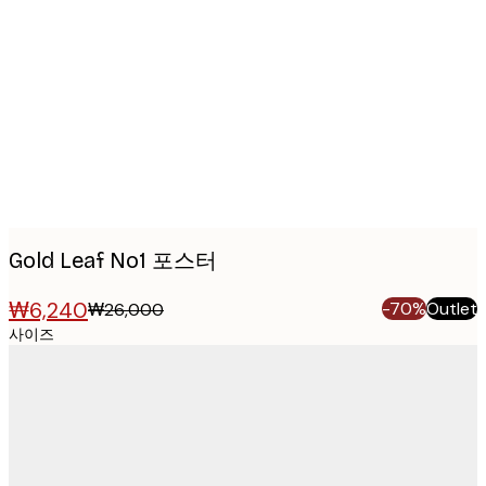
Product
images
Gold Leaf No1 포스터
₩6,240
-70%
Outlet
₩26,000
사이즈