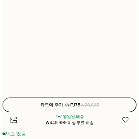
₩17
21x30 cm
₩2
₩24
30x40 cm
₩4
₩32
40x50 cm
₩5
₩32
50x50 cm
₩5
₩41
50x70 cm
₩6
Frame
options
카트에 추가
-
₩17,175
₩28,625
4-7 영업일 배송
₩449,999 이상 무료 배송
재고 있음