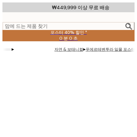
Skip
₩449,999 이상 무료 배송
to
main
content.
맘에 드는 제품 찾기
포스터 40% 할인 *
0 분
0 초
유
효
▸
▸
자연 & 보태니컬
푸에르테벤투라 일몰 포스터
날
짜:
2026-
08-
09