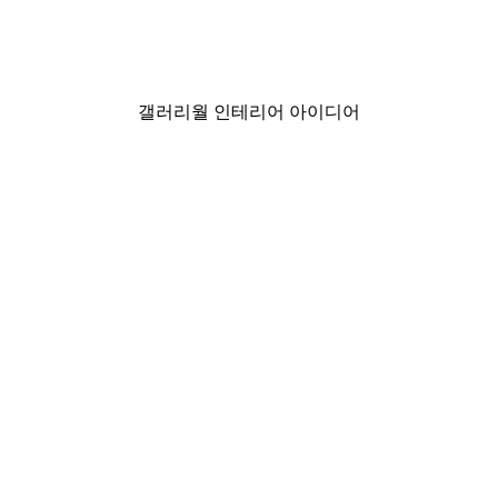
스터
Capri Coastline Poster
₩17,175から
₩28,625
갤러리월 인테리어 아이디어