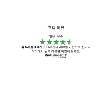
고객 리뷰
매우 우수
별 5개 중 4.3개
70875개의 리뷰를 기반으로 합니다.
여기에서 일부 리뷰를 확인해 보세요.
인증된 구매자
고
객
Great item. Good quality.
리
뷰
4 6월
Mary O