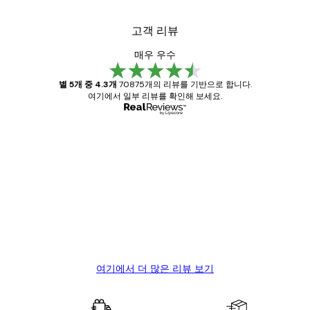
고객 리뷰
매우 우수
별 5개 중 4.3개
70875개의 리뷰를 기반으로 합니다.
여기에서 일부 리뷰를 확인해 보세요.
인증된 구매자
고
객
Great item. Good quality.
리
뷰
4 6월
Mary O
여기에서 더 많은 리뷰 보기