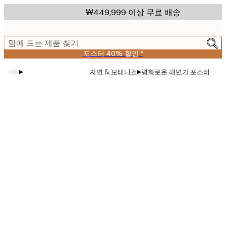
Skip
₩449,999 이상 무료 배송
to
main
content.
맘에 드는 제품 찾기
포스터 40% 할인 *
▸
▸
자연 & 보태니컬
평화로운 해변가 포스터