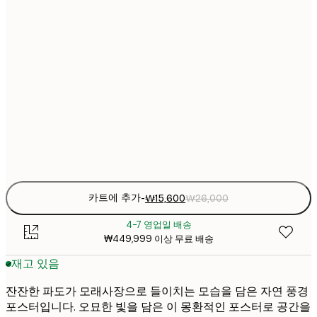
₩2
₩22
30x40 cm
₩3
₩30
40x50 cm
₩5
₩38
50x70 cm
₩6
Frame
options
카트에 추가
-
₩15,600
₩26,000
4-7 영업일 배송
₩449,999 이상 무료 배송
재고 있음
잔잔한 파도가 모래사장으로 들이치는 모습을 담은 자연 풍경
포스터입니다. 오묘한 빛을 담은 이 몽환적인 포스터로 공간을