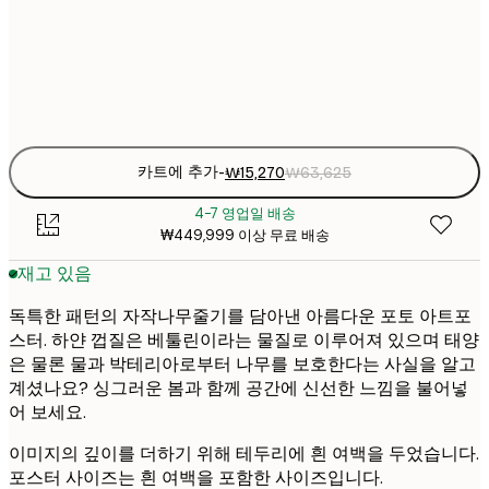
₩15
50x70 cm
₩6
Frame
options
카트에 추가
-
₩15,270
₩63,625
4-7 영업일 배송
₩449,999 이상 무료 배송
재고 있음
독특한 패턴의 자작나무줄기를 담아낸 아름다운 포토 아트포
스터. 하얀 껍질은 베툴린이라는 물질로 이루어져 있으며 태양
은 물론 물과 박테리아로부터 나무를 보호한다는 사실을 알고
계셨나요? 싱그러운 봄과 함께 공간에 신선한 느낌을 불어넣
어 보세요.
이미지의 깊이를 더하기 위해 테두리에 흰 여백을 두었습니다.
포스터 사이즈는 흰 여백을 포함한 사이즈입니다.