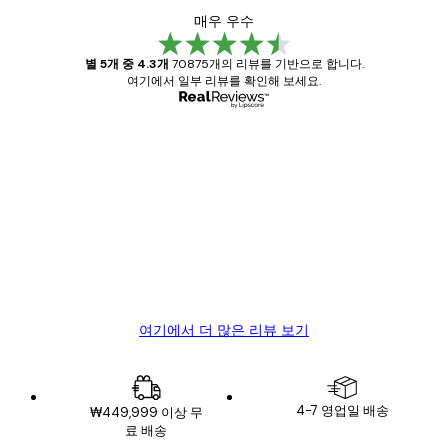
매우 우수
별 5개 중 4.3개
70875개의 리뷰를 기반으로 합니다.
여기에서 일부 리뷰를 확인해 보세요.
인증된 구매자
고
객
Great item. Good quality.
리
뷰
4 6월
Mary O
여기에서 더 많은 리뷰 보기
4-7 영업일 배송
₩449,999 이상 무
료 배송