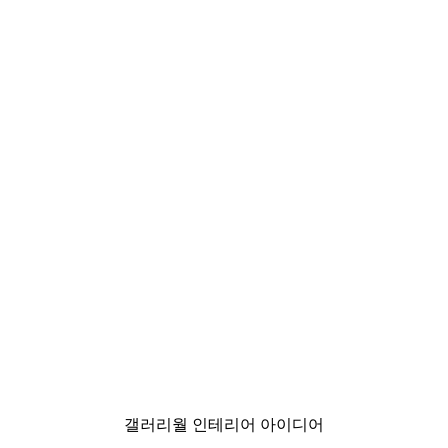
-70%
Outlet
 포스터
사자자리 포스터
₩6,240から
₩26,000
갤러리월 인테리어 아이디어