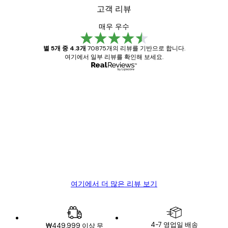
고객 리뷰
매우 우수
별 5개 중 4.3개
70875개의 리뷰를 기반으로 합니다.
여기에서 일부 리뷰를 확인해 보세요.
인증된 구매자
고
객
Great item. Good quality.
리
뷰
4 6월
Mary O
여기에서 더 많은 리뷰 보기
4-7 영업일 배송
₩449,999 이상 무