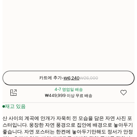
₩6
21x30 cm
₩2
₩8
30x40 cm
₩3
₩15
50x70 cm
₩6
Frame
options
카트에 추가
-
₩6,240
₩26,000
4-7 영업일 배송
₩449,999 이상 무료 배송
재고 있음
산 사이의 계곡에 안개가 자욱히 낀 모습을 담은 자연 사진 포
스터입니다. 웅장한 자연 풍경으로 집안에 배경으로 놓아두기
좋습니다. 자연 포스터는 한켠에 놓아두기만해도 정서가 안정