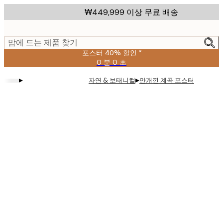
Skip
₩449,999 이상 무료 배송
to
main
content.
맘에 드는 제품 찾기
포스터 40% 할인 *
0 분
0 초
유
효
▸
▸
자연 & 보태니컬
안개낀 계곡 포스터
날
짜:
2026-
08-
09