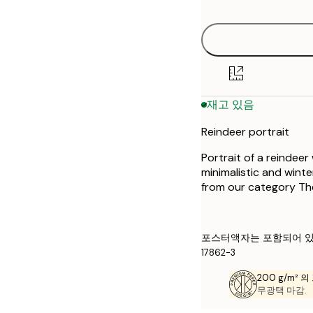
options
21x30 cm
30x40 cm
50x70 cm
재고 있음
Reindeer portrait
Portrait of a reindeer
minimalistic and wint
from our category The
포스터액자는 포함되어 있
17862-3
200 g/m² 
무광택 마감.