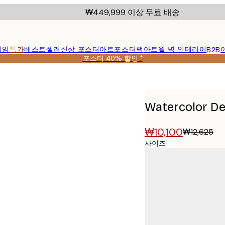
₩449,999 이상 무료 배송
레임
특가
베스트셀러
신상 포스터
아트포스터팩
아트월 벽 인테리어
B2B
포스터 40% 할인 *
Watercolor De
₩10,100
₩12,625
사이즈