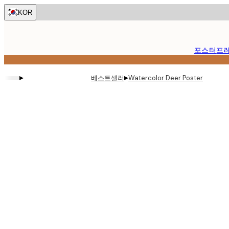
Skip
KOR
to
main
content.
포스터
프
▸
▸
베스트셀러
Watercolor Deer Poster