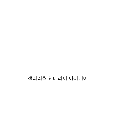
-40%*
미스티 선라이즈 포스터
₩15,600から
₩26,000
갤러리월 인테리어 아이디어