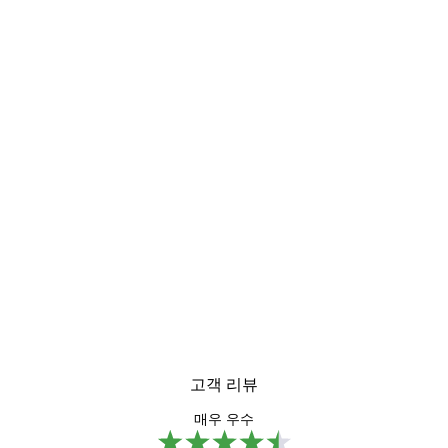
-40%*
미스티 선라이즈 포스터
₩15,600から
₩26,000
고객 리뷰
매우 우수