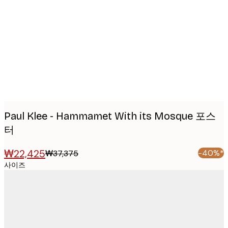
Product
images
Paul Klee - Hammamet With its Mosque 포스
터
₩22,425
-40%*
₩37,375
사이즈