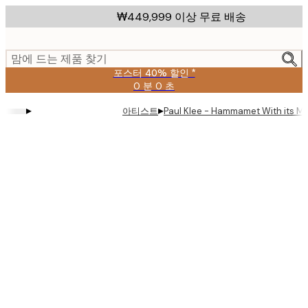
Skip
₩449,999 이상 무료 배송
to
main
content.
맘에 드는 제품 찾기
포스터 40% 할인 *
0 분
0 초
유
효
▸
▸
아티스트
Paul Klee - Hammamet With its
날
짜:
2026-
08-
09