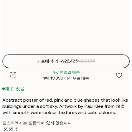
₩22
30x40 cm
₩3
₩38
50x70 cm
₩6
Frame
options
카트에 추가
-
₩22,425
₩37,375
4-7 영업일 배송
₩449,999 이상 무료 배송
재고 있음
Abstract poster of red, pink and blue shapes that look like
buildings under a soft sky. Artwork by Paul Klee from 1915
with smooth watercolour textures and calm colours.
포스터액자는 포함되어 있지 않습니다.
15955-5