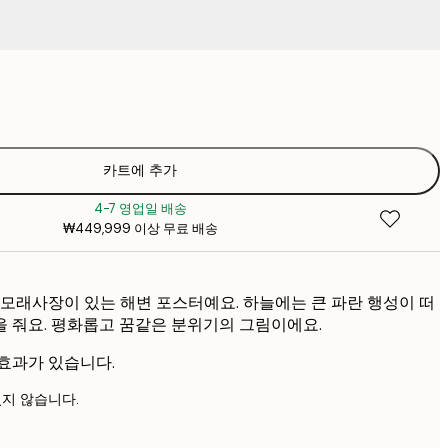
₩20,03
₩2
₩28,78
₩4
₩38,41
카트에 추가
₩5
4-7 영업일 배송
₩48,03
₩449,999 이상 무료 배송
₩6
₩67,28
₩9
 모래사장이 있는 해변 포스터예요. 하늘에는 큰 파란 행성이 떠
 줘요. 평화롭고 꿈같은 분위기의 그림이에요.
효과가 있습니다.
지 않습니다.