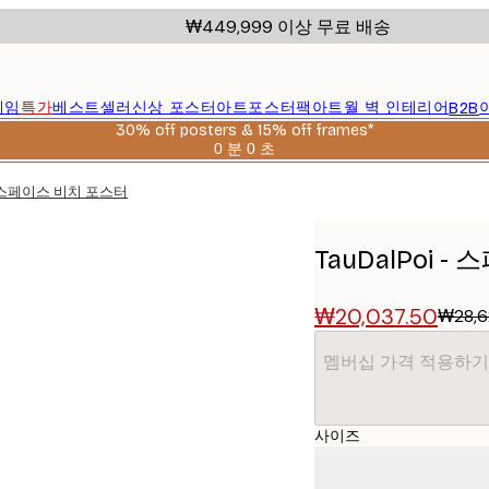
₩449,999 이상 무료 배송
레임
특가
베스트셀러
신상 포스터
아트포스터팩
아트월 벽 인테리어
B2B
30% off posters & 15% off frames*
0 분
0 초
유
효
 - 스페이스 비치 포스터
날
짜:
2026-
TauDalPoi 
08-
06
₩20,037.50
₩28,6
멤버십 가격 적용하기
사이즈