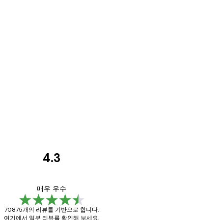
4.3
고
객
Great item. Good qu
매우 우수
리
70875개의 리뷰를 기반으로 합니다.
뷰
여기에서 일부 리뷰를 확인해 보세요.