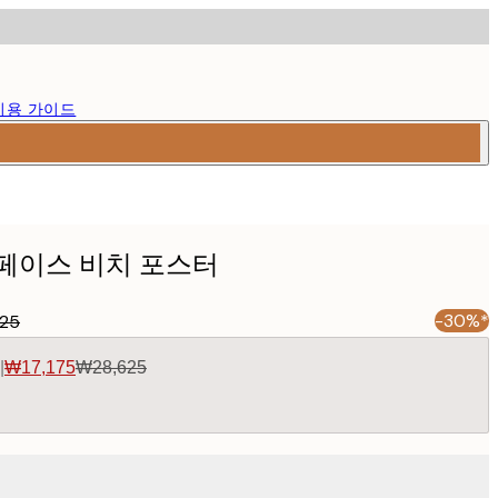
이용 가이드
- 스페이스 비치 포스터
-30%*
25
|
₩17,175
₩28,625