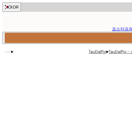
Skip
KOR
to
main
content.
포스터
프
▸
▸
TauDalPoi
TauDalPoi