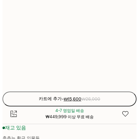
₩2
₩22
30x40 cm
₩3
₩30
40x50 cm
₩5
₩38
50x70 cm
₩6
₩45
70x100 cm
₩7
Frame
options
카트에 추가
-
₩15,600
₩26,000
4-7 영업일 배송
₩449,999 이상 무료 배송
재고 있음
춤추는 황금 인물들