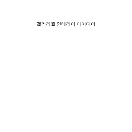
₩15,600から
₩26,000
갤러리월 인테리어 아이디어