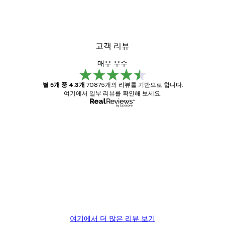
고객 리뷰
매우 우수
별 5개 중 4.3개
70875개의 리뷰를 기반으로 합니다.
여기에서 일부 리뷰를 확인해 보세요.
인증된 구매자
고
객
Great item. Good quality.
리
뷰
4 6월
Mary O
여기에서 더 많은 리뷰 보기