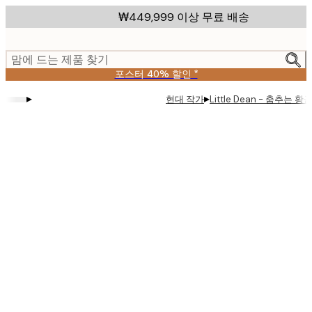
Skip
₩449,999 이상 무료 배송
to
main
content.
맘에 드는 제품 찾기
포스터 40% 할인 *
▸
▸
현대 작가
Little Dean - 춤추는
Product