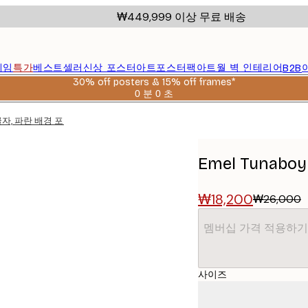
₩449,999 이상 무료 배송
레임
특가
베스트셀러
신상 포스터
아트포스터팩
아트월 벽 인테리어
B2B
30% off posters & 15% off frames*
0 분
0 초
유
효
드 글자, 파란 배경 포스터
날
짜:
2026-
Emel Tunab
08-
06
₩18,200
₩26,000
멤버십 가격 적용하기
사이즈