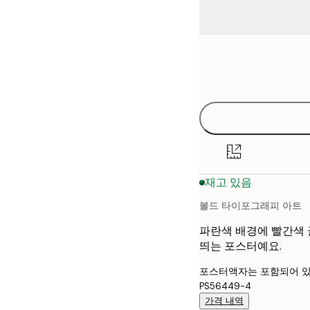
Frame
21x30 cm
options
30x40 cm
40x50 cm
50x50 cm
재고 있음
50x70 cm
볼드 타이포그래피 아트
70x100 cm
파란색 배경에 빨간색 글
띄는 포스터예요.
포스터액자는 포함되어 있
PS56449-4
가격 내역