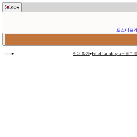
Skip
KOR
to
main
content.
포스터
프
▸
▸
현대 작가
Emel Tunaboylu - 볼