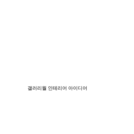
-30%*
The Flintstones™ Yabba Dabb
₩28,787.50から
₩41,125
갤러리월 인테리어 아이디어