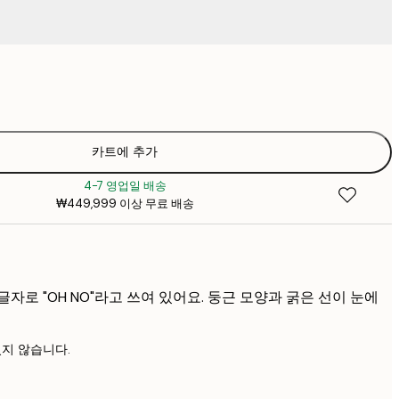
₩18
₩2
₩26,16
₩3
₩35,78
카트에 추가
₩5
4-7 영업일 배송
₩35,78
₩449,999 이상 무료 배송
₩5
₩44,53
₩6
₩53,28
₩7
자로 "OH NO"라고 쓰여 있어요. 둥근 모양과 굵은 선이 눈에
지 않습니다.