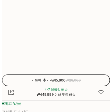
₩2
₩22
30x40 cm
₩3
₩30
40x50 cm
₩5
₩38
50x70 cm
₩6
₩45
70x100 cm
₩7
Frame
options
카트에 추가
-
₩15,600
₩26,000
4-7 영업일 배송
₩449,999 이상 무료 배송
재고 있음
프라하 도시 지도