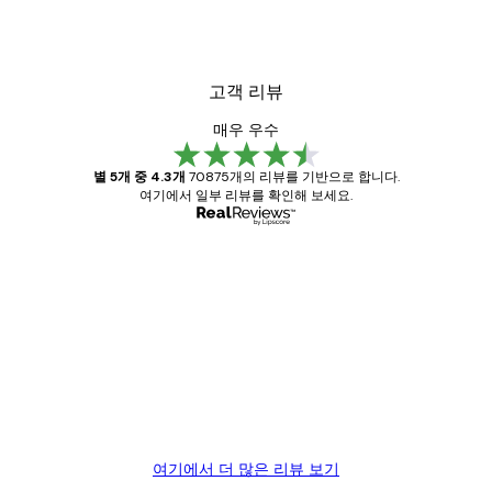
₩15,600から
₩26,000
고객 리뷰
매우 우수
별 5개 중 4.3개
70875개의 리뷰를 기반으로 합니다.
여기에서 일부 리뷰를 확인해 보세요.
인증된 구매자
고
객
Great item. Good quality.
리
뷰
4 6월
Mary O
여기에서 더 많은 리뷰 보기