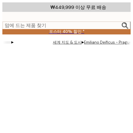
Skip
₩449,999 이상 무료 배송
to
main
content.
맘에 드는 제품 찾기
포스터 40% 할인 *
▸
▸
세계 지도 & 도시
Emiliano Deificus - Prague