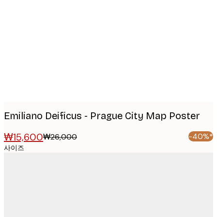
Product
images
Emiliano Deificus - Prague City Map Poster
₩15,600
-40%*
₩26,000
사이즈