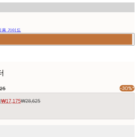
이용 가이드
터
-30%*
25
|
₩17,175
₩28,625