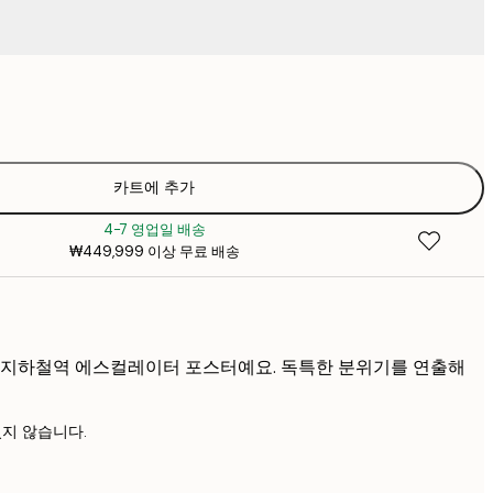
₩20,03
₩2
₩28,78
₩4
₩38,41
카트에 추가
₩5
4-7 영업일 배송
₩38,41
₩449,999 이상 무료 배송
₩5
₩48,03
₩6
₩67,28
₩9
 지하철역 에스컬레이터 포스터예요. 독특한 분위기를 연출해
지 않습니다.