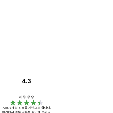
4.3
고
객
Great item. Good qu
매우 우수
리
70875개의 리뷰를 기반으로 합니다.
뷰
여기에서 일부 리뷰를 확인해 보세요.