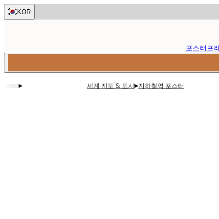
Skip
KOR
to
main
content.
포스터
프
▸
▸
세계 지도 & 도시
지하철역 포스터