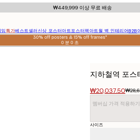
₩449,999 이상 무료 배송
레임
특가
베스트셀러
신상 포스터
아트포스터팩
아트월 벽 인테리어
B2B
30% off posters & 15% off frames*
0 분
0 초
유
효
날
짜:
2026-
지하철역 포스
08-
06
₩20,037.50
₩28,6
멤버십 가격 적용하기
사이즈