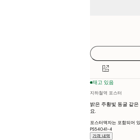
Frame
21x30 cm
options
30x40 cm
40x50 cm
50x50 cm
재고 있음
50x70 cm
지하철역 포스터
70x100 cm
밝은 주황빛 동굴 같은
요.
포스터액자는 포함되어 있
PS54041-4
가격 내역