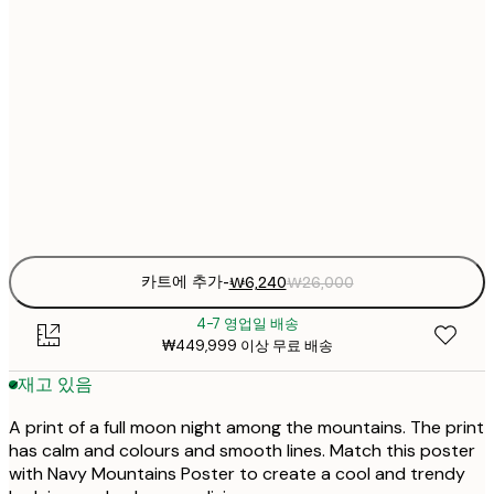
₩6
21x30 cm
₩2
₩8
30x40 cm
₩3
₩15
50x70 cm
₩6
Frame
options
카트에 추가
-
₩6,240
₩26,000
4-7 영업일 배송
₩449,999 이상 무료 배송
재고 있음
A print of a full moon night among the mountains. The print
has calm and colours and smooth lines. Match this poster
with Navy Mountains Poster to create a cool and trendy