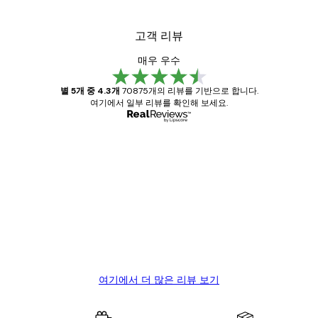
고객 리뷰
매우 우수
별 5개 중 4.3개
70875개의 리뷰를 기반으로 합니다.
여기에서 일부 리뷰를 확인해 보세요.
인증된 구매자
고
객
Great item. Good quality.
리
뷰
4 6월
Mary O
여기에서 더 많은 리뷰 보기