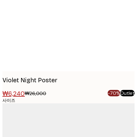
Product
images
Violet Night Poster
₩6,240
-70%
Outlet
₩26,000
사이즈