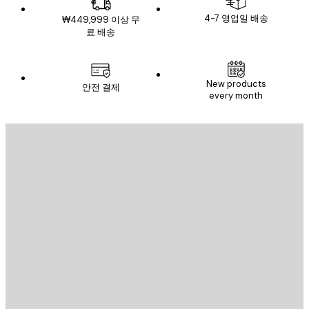
4-7 영업일 배송
₩449,999 이상 무
료 배송
New products
안전 결제
every month
이메일
전송
스토어
Poster Store
고객 서비스