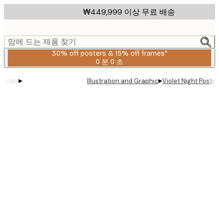
Skip
₩449,999 이상 무료 배송
to
main
content.
맘에 드는 제품 찾기
30% off posters & 15% off frames*
0 분
0 초
유
효
▸
▸
Illustration and Graphic
Violet Night Poster
날
짜:
2026-
08-
06