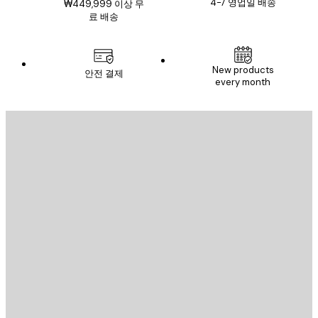
4-7 영업일 배송
₩449,999 이상 무
료 배송
New products
안전 결제
every month
이메일
전송
스토어
Poster Store
고객 서비스