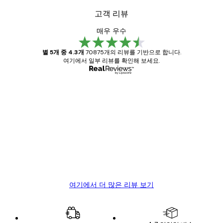
고객 리뷰
매우 우수
별 5개 중 4.3개
70875개의 리뷰를 기반으로 합니다.
여기에서 일부 리뷰를 확인해 보세요.
인증된 구매자
고
객
Great item. Good quality.
리
뷰
4 6월
Mary O
여기에서 더 많은 리뷰 보기