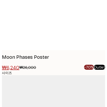
Product
images
Moon Phases Poster
₩6,240
-70%
Outlet
₩26,000
사이즈