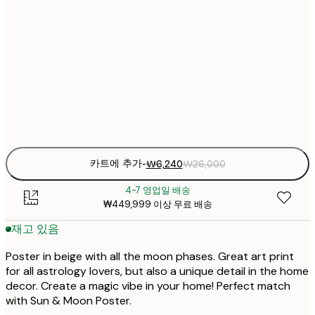
₩2
₩8
30x40 cm
₩3
₩15
50x70 cm
₩6
Frame
options
카트에 추가
-
₩6,240
₩26,000
4-7 영업일 배송
₩449,999 이상 무료 배송
재고 있음
Poster in beige with all the moon phases. Great art print
for all astrology lovers, but also a unique detail in the home
decor. Create a magic vibe in your home! Perfect match
with Sun & Moon Poster.