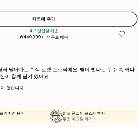
₩24
₩4
₩32
카트에 추가
₩5
4-7 영업일 배송
₩41
₩449,999 이상 무료 배송
₩6
₩57
₩9
러 날아가는 회색 로켓 포스터예요. 별이 빛나는 우주 속 커다
산이 함께 담겨 있어요.
지 않습니다.
의 프리미엄 용지
최고 품질의 포스터액자
투명 아크릴 유리