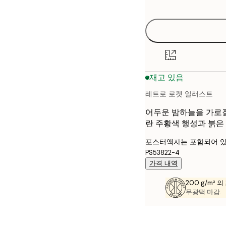
options
30x40 cm
40x50 cm
50x70 cm
재고 있음
70x100 cm
레트로 로켓 일러스트
어두운 밤하늘을 가로질
란 주황색 행성과 붉은 
포스터액자는 포함되어 있
PS53822-4
가격 내역
200 g/m² 
무광택 마감.