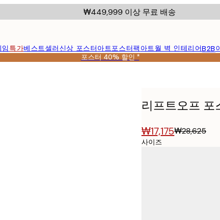
₩449,999 이상 무료 배송
레임
특가
베스트셀러
신상 포스터
아트포스터팩
아트월 벽 인테리어
B2B
포스터 40% 할인 *
리프트오프 포
₩17,175
₩28,625
사이즈