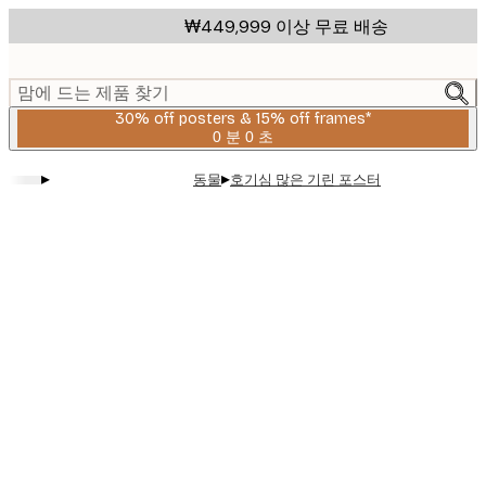
Skip
₩449,999 이상 무료 배송
to
main
content.
맘에 드는 제품 찾기
30% off posters & 15% off frames*
0 분
0 초
유
효
▸
▸
동물
호기심 많은 기린 포스터
날
짜:
2026-
08-
06