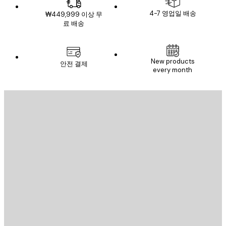
4-7 영업일 배송
₩449,999 이상 무
료 배송
New products
안전 결제
every month
이메일
전송
스토어
Poster Store
고객 서비스