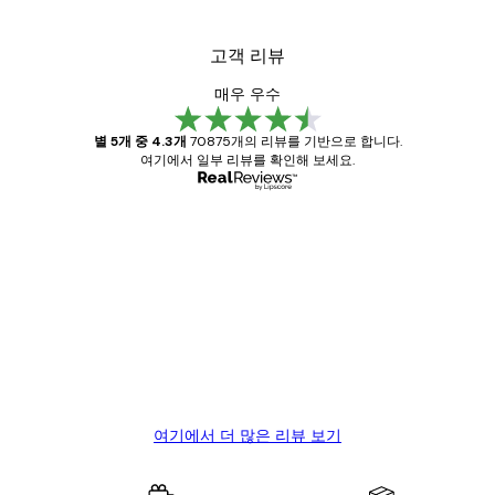
고객 리뷰
매우 우수
별 5개 중 4.3개
70875개의 리뷰를 기반으로 합니다.
여기에서 일부 리뷰를 확인해 보세요.
인증된 구매자
고
객
Great item. Good quality.
리
뷰
4 6월
Mary O
여기에서 더 많은 리뷰 보기