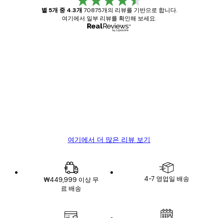
별 5개 중 4.3개
70875개의 리뷰를 기반으로 합니다.
여기에서 일부 리뷰를 확인해 보세요.
인증된 구매자
고
객
Great item. Good quality.
리
뷰
4 6월
Mary O
여기에서 더 많은 리뷰 보기
4-7 영업일 배송
₩449,999 이상 무
료 배송