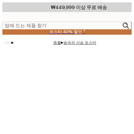
Skip
₩449,999 이상 무료 배송
to
main
content.
맘에 드는 제품 찾기
포스터 40% 할인 *
▸
▸
동물
숲속의 사슴 포스터
Product