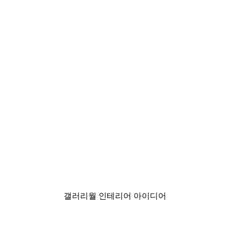
-40%*
분홍빛 깃털 포스터
₩7,575から
₩12,625
갤러리월 인테리어 아이디어