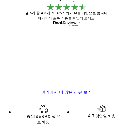
매우 우수
별 5개 중 4.3개
70875개의 리뷰를 기반으로 합니다.
여기에서 일부 리뷰를 확인해 보세요.
인증된 구매자
고
객
Great item. Good quality.
리
뷰
4 6월
Mary O
여기에서 더 많은 리뷰 보기
4-7 영업일 배송
₩449,999 이상 무
료 배송