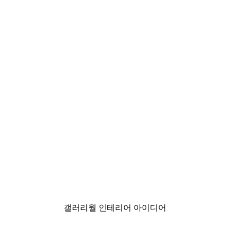
-40%*
화이트 달리아 포스터
₩15,600から
₩26,000
갤러리월 인테리어 아이디어