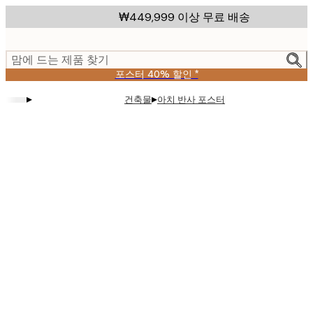
Skip
₩449,999 이상 무료 배송
to
main
content.
맘에 드는 제품 찾기
포스터 40% 할인 *
▸
▸
건축물
아치 반사 포스터
Product