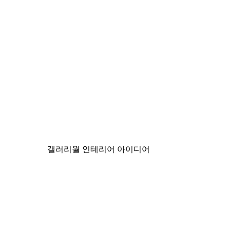
-40%*
미스티 선라이즈 포스터
₩15,600から
₩26,000
갤러리월 인테리어 아이디어