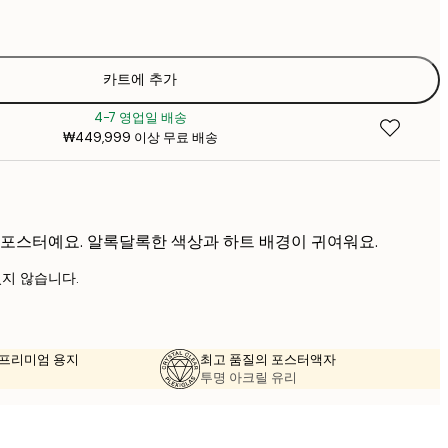
₩2
₩22
₩3
₩30
카트에 추가
₩5
4-7 영업일 배송
₩38
₩449,999 이상 무료 배송
₩6
₩45
₩7
 포스터예요. 알록달록한 색상과 하트 배경이 귀여워요.
지 않습니다.
의 프리미엄 용지
최고 품질의 포스터액자
투명 아크릴 유리