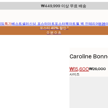
₩449,999 이상 무료 배송
레임
특가
베스트셀러
신상 포스터
아트포스터팩
아트월 벽 인테리어
B2B
포스터 40% 할인 *
0 분
0 초
유
효
터
날
짜:
2026-
Caroline Bo
08-
09
₩15,600
₩26,000
사이즈