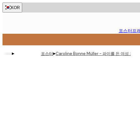
Skip
KOR
to
main
content.
포스터
프
▸
▸
포스터
Caroline Bonne Müller - 파이를 든 여성 포스