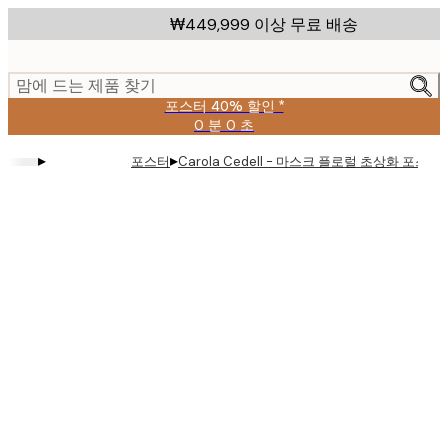
Skip
₩449,999 이상 무료 배송
to
main
content.
맘에 드는 제품 찾기
포스터 40% 할인 *
0 분
0 초
유
효
▸
▸
포스터
Carola Cedell - 마스크 플로럴 초상화 포스터
날
짜:
2026-
08-
09