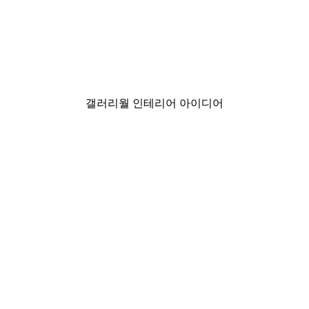
-40%*
ngel Number 444 Glow Poster
Andreas Magnusson - Fl
₩15,600から
₩26,000
갤러리월 인테리어 아이디어