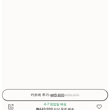
₩15
21x30 cm
₩2
₩22
30x40 cm
₩3
₩30
40x50 cm
₩5
₩30
50x50 cm
₩5
₩38
50x70 cm
₩6
₩45
70x100 cm
₩7
Frame
options
카트에 추가
-
₩15,600
₩26,000
4-7 영업일 배송
₩449,999 이상 무료 배송