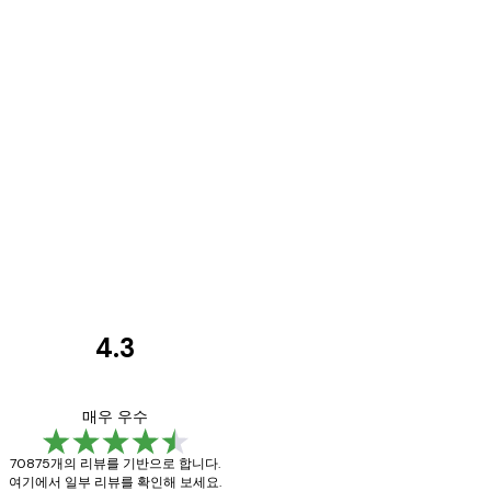
4.3
고
객
Great item. Good qu
매우 우수
리
70875개의 리뷰를 기반으로 합니다.
뷰
여기에서 일부 리뷰를 확인해 보세요.