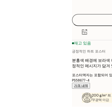
options
30x40 cm
40x50 cm
50x70 cm
재고 있음
70x100 cm
긍정적인 하트 포스터
분홍색 배경에 보라색 하트
정적인 메시지가 담겨 
포스터액자는 포함되어 있
PS58677-4
가격 내역
200 g/m² 
무광택 마감.