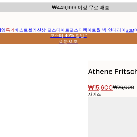
₩449,999 이상 무료 배송
레임
특가
베스트셀러
신상 포스터
아트포스터팩
아트월 벽 인테리어
B2B
포스터 40% 할인 *
0 분
0 초
유
효
터
날
짜:
2026-
Athene Fritsc
08-
09
₩15,600
₩26,000
사이즈