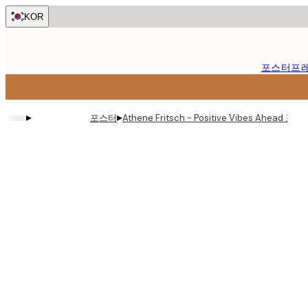
Skip
KOR
to
main
content.
포스터
프
▸
▸
포스터
Athene Fritsch - Positive Vibes Ahead 포스