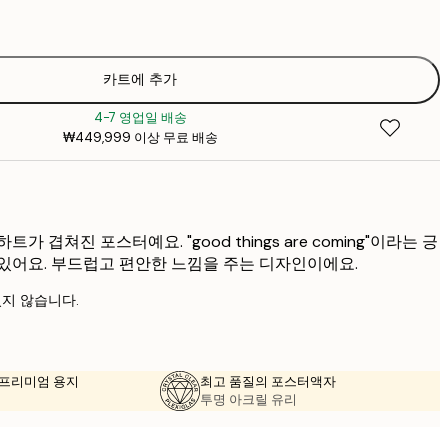
₩2
₩22
₩3
₩30
카트에 추가
₩5
4-7 영업일 배송
₩38
₩449,999 이상 무료 배송
₩6
₩45
₩7
가 겹쳐진 포스터예요. "good things are coming"이라는 긍
있어요. 부드럽고 편안한 느낌을 주는 디자인이에요.
지 않습니다.
의 프리미엄 용지
최고 품질의 포스터액자
투명 아크릴 유리