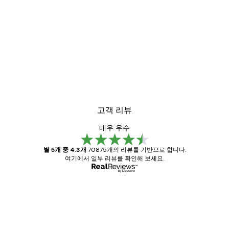
-30%*
미스티 선라이즈 포스터
₩18,200から
₩26,000
고객 리뷰
매우 우수
별 5개 중 4.3개
70875개의 리뷰를 기반으로 합니다.
여기에서 일부 리뷰를 확인해 보세요.
인증된 구매자
고
객
Great item. Good quality.
리