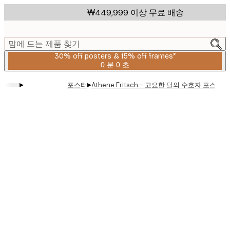
Skip
₩449,999 이상 무료 배송
to
main
content.
맘에 드는 제품 찾기
30% off posters & 15% off frames*
0 분
0 초
유
효
▸
▸
포스터
Athene Fritsch - 고요한 달의 수호자 포스터
날
짜:
2026-
08-
06