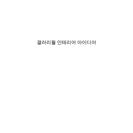
-40%*
Leon Devenice - Love T
₩17,175から
₩28,625
갤러리월 인테리어 아이디어