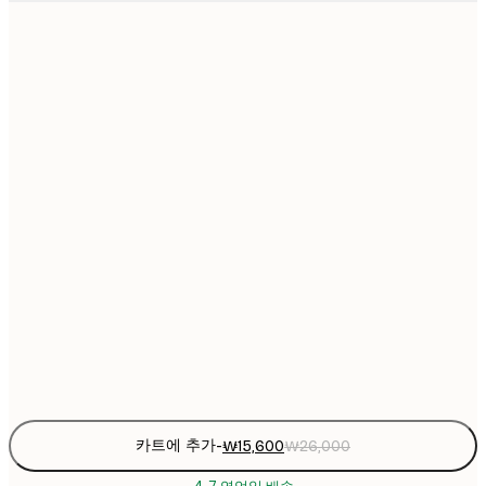
₩15
21x30 cm
₩2
₩22
30x40 cm
₩3
₩30
40x50 cm
₩5
₩30
50x50 cm
₩5
₩38
50x70 cm
₩6
₩45
70x100 cm
₩7
Frame
options
카트에 추가
-
₩15,600
₩26,000