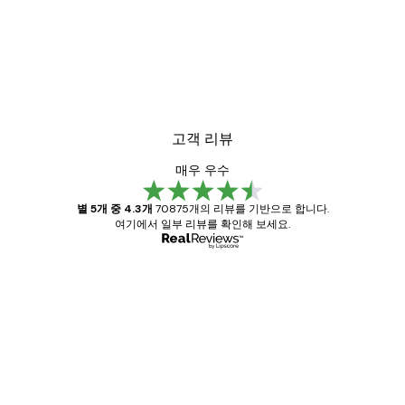
고객 리뷰
매우 우수
별 5개 중 4.3개
70875개의 리뷰를 기반으로 합니다.
여기에서 일부 리뷰를 확인해 보세요.
인증된 구매자
고
객
Great item. Good quality.
리
뷰
4 6월
Mary O