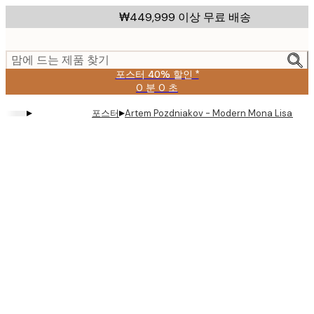
Skip
₩449,999 이상 무료 배송
to
main
content.
맘에 드는 제품 찾기
포스터 40% 할인 *
0 분
0 초
유
효
▸
▸
포스터
Artem Pozdniakov - Modern Mona Lisa Re
날
짜:
2026-
08-
09