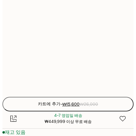
₩15
21x30 cm
₩2
₩22
30x40 cm
₩3
₩30
40x50 cm
₩5
₩38
50x70 cm
₩6
₩45
70x100 cm
₩7
Frame
options
카트에 추가
-
₩15,600
₩26,000
4-7 영업일 배송
₩449,999 이상 무료 배송
재고 있음