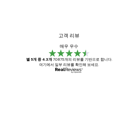
고객 리뷰
매우 우수
별 5개 중 4.3개
70875개의 리뷰를 기반으로 합니다.
여기에서 일부 리뷰를 확인해 보세요.
인증된 구매자
고
객
Great item. Good quality.
리
뷰
4 6월
Mary O