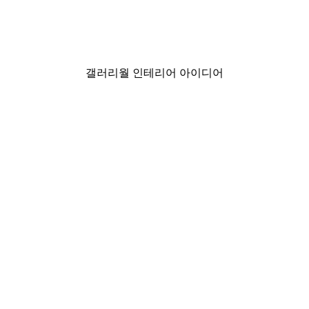
미스티 선라이즈 포스터
₩15,600から
₩26,000
갤러리월 인테리어 아이디어