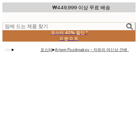
Skip
₩449,999 이상 무료 배송
to
main
content.
맘에 드는 제품 찾기
포스터 40% 할인 *
0 분
0 초
유
효
▸
▸
포스터
Artem Pozdniakov - 자유의 여신상 건배 포스
날
짜:
2026-
08-
09