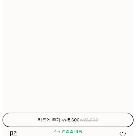
₩15
21x30 cm
₩2
₩22
30x40 cm
₩3
₩30
40x50 cm
₩5
₩30
50x50 cm
₩5
₩38
50x70 cm
₩6
₩45
70x100 cm
₩7
Frame
options
카트에 추가
-
₩15,600
₩26,000
4-7 영업일 배송