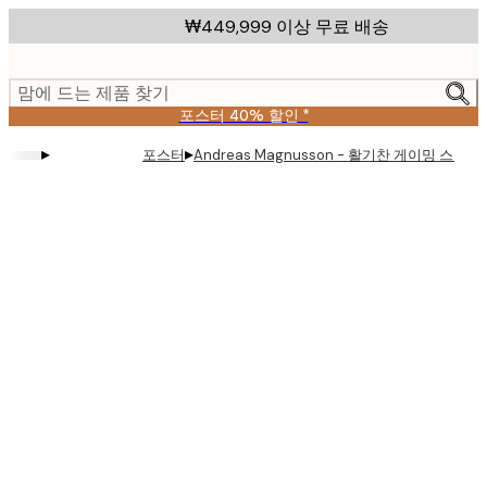
Skip
₩449,999 이상 무료 배송
to
main
content.
맘에 드는 제품 찾기
포스터 40% 할인 *
▸
▸
포스터
Andreas Magnusson - 활기찬 게이밍 스플