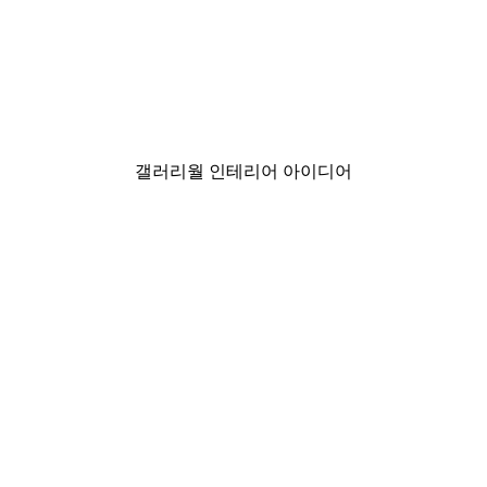
-40%*
son - 맨 케이브 네온 맥주잔 포스터
Justice League™ - United
₩24,675から
₩41,125
갤러리월 인테리어 아이디어