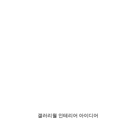
-30%*
화병 일러스트 포스터
₩18,200から
₩26,000
갤러리월 인테리어 아이디어