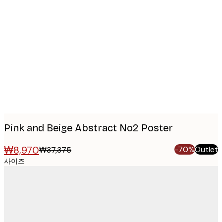
Product
images
Pink and Beige Abstract No2 Poster
₩8,970
-70%
Outlet
₩37,375
사이즈