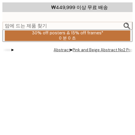
Skip
₩449,999 이상 무료 배송
to
main
content.
맘에 드는 제품 찾기
30% off posters & 15% off frames*
0 분
0 초
유
효
▸
▸
Abstract
Pink and Beige Abstract No2 Post
날
짜:
2026-
08-
06