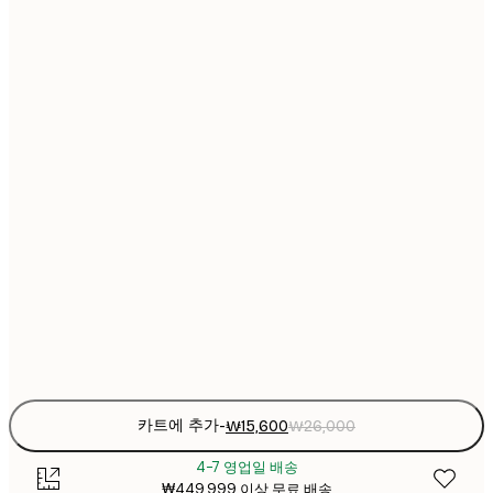
₩15
21x30 cm
₩2
₩22
30x40 cm
₩3
₩30
40x50 cm
₩5
₩30
50x50 cm
₩5
₩38
50x70 cm
₩6
₩45
70x100 cm
₩7
Frame
options
카트에 추가
-
₩15,600
₩26,000
4-7 영업일 배송
₩449,999 이상 무료 배송