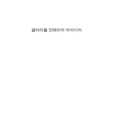
미스티 선라이즈 포스터
₩15,600から
₩26,000
갤러리월 인테리어 아이디어