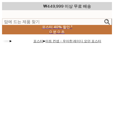
Skip
₩449,999 이상 무료 배송
to
main
content.
맘에 드는 제품 찾기
포스터 40% 할인 *
0 분
0 초
유
효
▸
▸
포스터
아트 컨셉 - 우아한 레이디 모던 포스터
날
짜:
2026-
08-
09