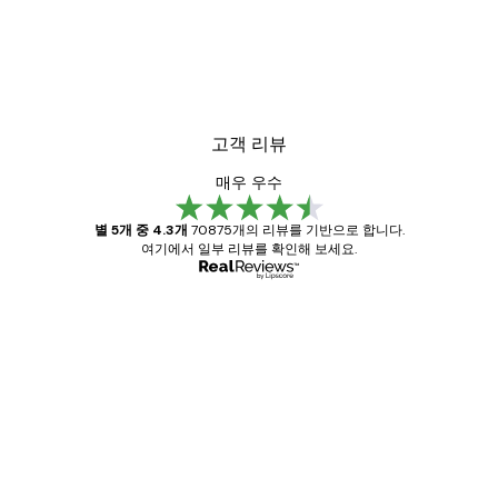
고객 리뷰
매우 우수
별 5개 중 4.3개
70875개의 리뷰를 기반으로 합니다.
여기에서 일부 리뷰를 확인해 보세요.
인증된 구매자
고
객
Great item. Good quality.
리
뷰
4 6월
Mary O