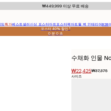
₩449,999 이상 무료 배송
레임
특가
베스트셀러
신상 포스터
아트포스터팩
아트월 벽 인테리어
B2B
포스터 40% 할인 *
0 분
0 초
유
효
날
짜:
2026-
수채화 인물 No
08-
09
₩22,425
₩37,375
사이즈