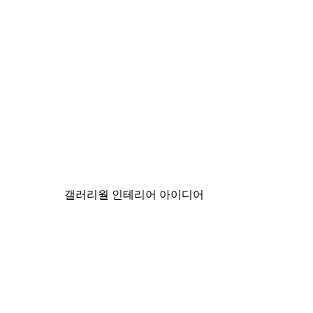
-40%*
매지컬 레이크 포스터
₩15,600から
₩26,000
갤러리월 인테리어 아이디어