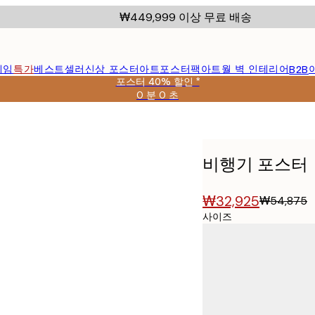
₩449,999 이상 무료 배송
레임
특가
베스트셀러
신상 포스터
아트포스터팩
아트월 벽 인테리어
B2B
포스터 40% 할인 *
0 분
0 초
유
효
날
짜:
2026-
비행기 포스터
08-
09
₩32,925
₩54,875
사이즈