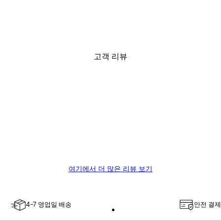
미스티 선라이즈 포스터
₩15,600から
₩26,000
고객 리뷰
ality.
여기에서 더 많은 리뷰 보기
4-7 영업일 배송
안전 결제