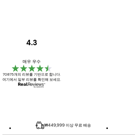
4.3
고
객
Great item. Good qu
매우 우수
리
70875개의 리뷰를 기반으로 합니다.
뷰
여기에서 일부 리뷰를 확인해 보세요.
4 6월
Mary O
₩449,999 이상 무료 배송