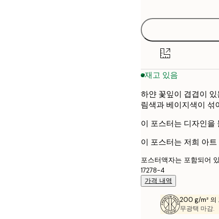
options
30x40 cm
50x70 cm
재고 있음
하얀 꽃잎이 겹겹이 있
림색과 베이지색이 섞여
이 포스터는 디자인을 
이 포스터는 저희 아트
포스터액자는 포함되어 있
17278-4
가격 내역
200 g/m² 
무광택 마감.