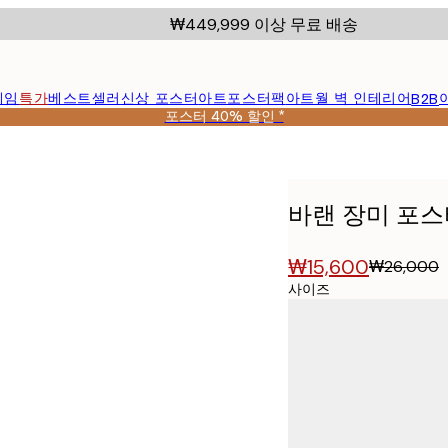
₩449,999 이상 무료 배송
레임
특가
베스트셀러
신상 포스터
아트포스터팩
아트월 벽 인테리어
B2B
포스터 40% 할인 *
바랜 장미 포스
₩15,600
₩26,000
사이즈