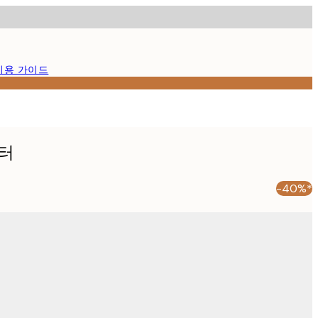
이용 가이드
터
-40%*