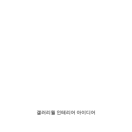
-40%*
미스티 선라이즈 포스터
₩15,600から
₩26,000
갤러리월 인테리어 아이디어