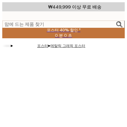
Skip
₩449,999 이상 무료 배송
to
main
content.
맘에 드는 제품 찾기
포스터 40% 할인 *
0 분
0 초
유
효
▸
▸
포스터
메탈릭 그래픽 포스터
날
짜:
2026-
08-
09