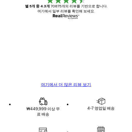
별 5개 중 4.3개
70875개의 리뷰를 기반으로 합니다.
여기에서 일부 리뷰를 확인해 보세요.
인증된 구매자
고
객
Great item. Good quality.
리
뷰
4 6월
Mary O
여기에서 더 많은 리뷰 보기
4-7 영업일 배송
₩449,999 이상 무
료 배송