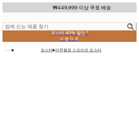
Skip
₩449,999 이상 무료 배송
to
main
content.
맘에 드는 제품 찾기
포스터 40% 할인 *
0 분
0 초
유
효
▸
▸
포스터
리몬첼로 스프리츠 포스터
날
짜:
2026-
08-
09