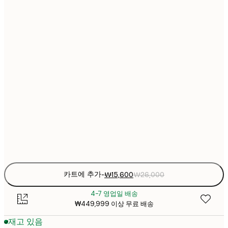
₩15
21x30 cm
₩2
₩22
30x40 cm
₩3
₩30
40x50 cm
₩5
₩38
50x70 cm
₩6
₩45
70x100 cm
₩7
Frame
options
카트에 추가
-
₩15,600
₩26,000
4-7 영업일 배송
₩449,999 이상 무료 배송
재고 있음