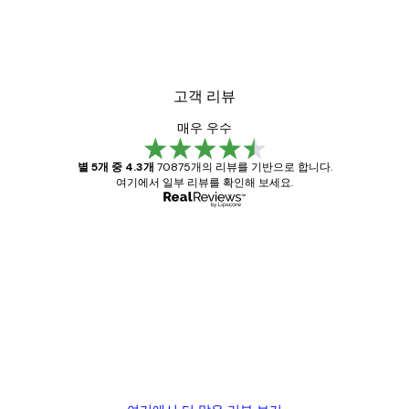
il Poster
브렉퍼스트 클럽 포스터
₩15,600から
₩26,000
고객 리뷰
매우 우수
별 5개 중 4.3개
70875개의 리뷰를 기반으로 합니다.
여기에서 일부 리뷰를 확인해 보세요.
인증된 구매자
고
객
Great item. Good quality.
리
뷰
4 6월
Mary O