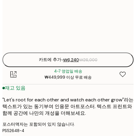
21x30 cm
₩2
₩8
30x40 cm
₩3
Frame
options
카트에 추가
-
₩6,240
₩26,000
4-7 영업일 배송
₩449,999 이상 무료 배송
재고 있음
"Let's root for each other and watch each other grow"라는
텍스트가 있는 동기부여 인용문 아트포스터. 텍스트 프린트와
함께 공간에 나만의 개성을 더해보세요.
포스터액자는 포함되어 있지 않습니다.
PS52648-4