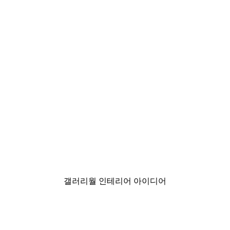
-30%*
스터
뉴욕 시티 포스터
₩18,200から
₩26,000
갤러리월 인테리어 아이디어