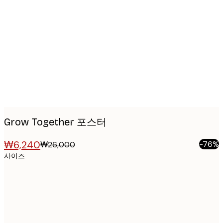
Product
images
Grow Together 포스터
₩6,240
-76%
₩26,000
사이즈