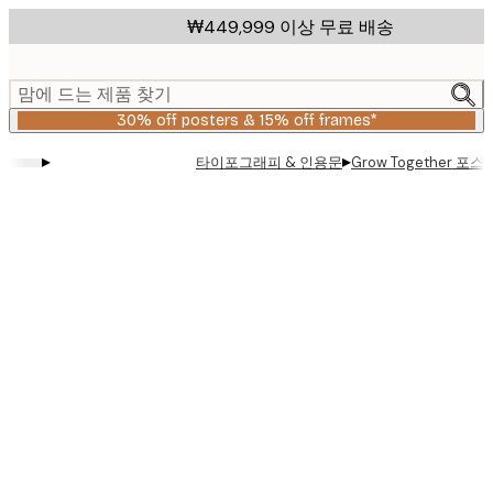
Skip
₩449,999 이상 무료 배송
to
main
content.
맘에 드는 제품 찾기
30% off posters & 15% off frames*
▸
▸
타이포그래피 & 인용문
Grow Together 포스