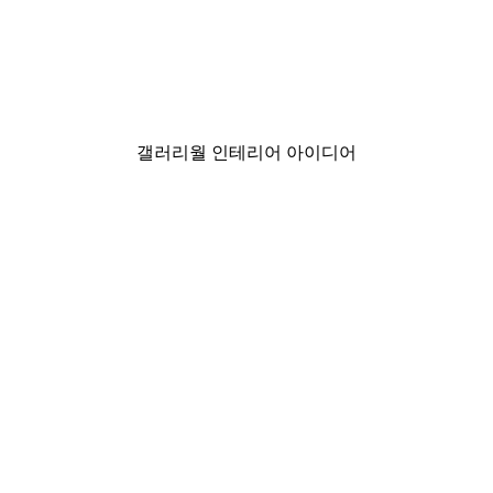
-30%*
Chanel 엘레강스 포스터
₩18,200から
₩26,000
갤러리월 인테리어 아이디어