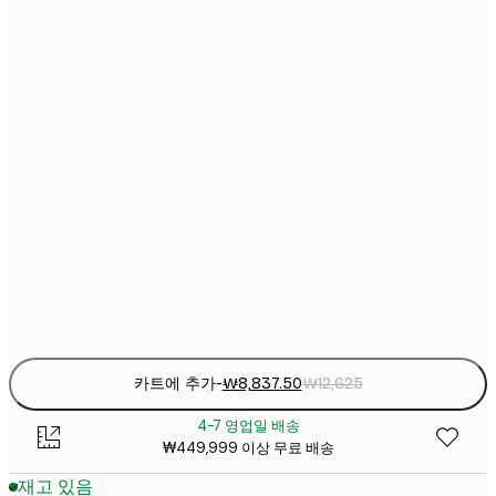
₩8,83
13x18 cm
₩1
₩18
21x30 cm
₩2
₩26,16
30x40 cm
₩3
Frame
options
카트에 추가
-
₩8,837.50
₩12,625
4-7 영업일 배송
₩449,999 이상 무료 배송
재고 있음