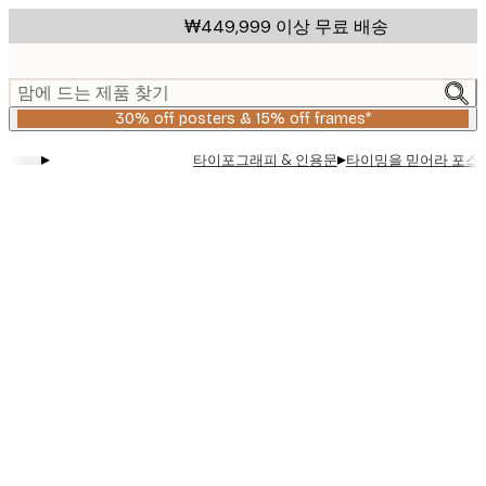
Skip
₩449,999 이상 무료 배송
to
main
content.
맘에 드는 제품 찾기
30% off posters & 15% off frames*
▸
▸
타이포그래피 & 인용문
타이밍을 믿어라 포스