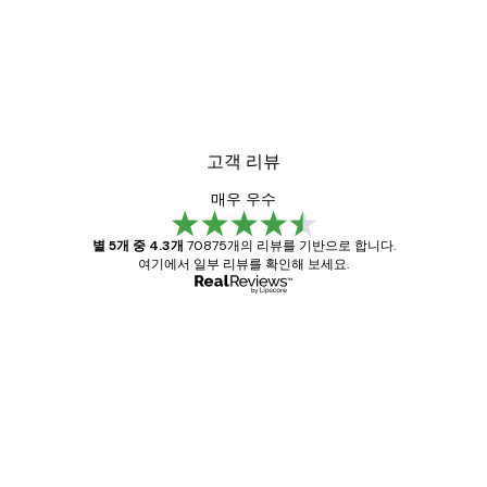
고객 리뷰
매우 우수
별 5개 중 4.3개
70875개의 리뷰를 기반으로 합니다.
여기에서 일부 리뷰를 확인해 보세요.
인증된 구매자
고
객
Great item. Good quality.
리
뷰
4 6월
Mary O