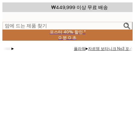
Skip
₩449,999 이상 무료 배송
to
main
content.
맘에 드는 제품 찾기
포스터 40% 할인 *
0 분
0 초
유
효
▸
▸
플라워
자르뎅 보타니크 No3 포스
날
짜:
2026-
08-
09