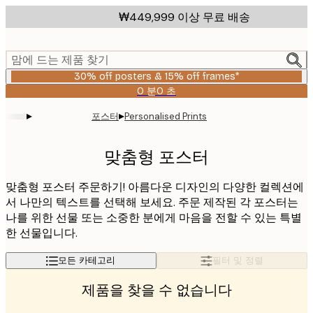
Skip
₩449,999 이상 무료 배송
to
main
content.
맘에 드는 제품 찾기
30% off posters & 15% off frames*
0 분
0 초
유
효
▸
▸
포스터
Personalised Prints
날
짜:
2026-
맞춤형 포스터
08-
06
맞춤형 포스터 주문하기! 아름다운 디자인의 다양한 컬렉션에
서 나만의 텍스트를 선택해 보세요. 주문 제작된 각 포스터는
나를 위한 선물 또는 소중한 분에게 마음을 전할 수 있는 특별
한 선물입니다.
모든 카테고리
필터 및 정렬
제품을 찾을 수 없습니다